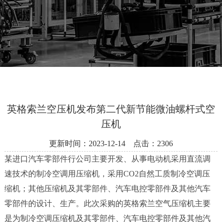
决
方
案
新
闻
资
讯
在
英格索兰空压机发布第二代新节能微油螺杆式空
线
压机
留
言
更新时间：2023-12-14 点击：2306
某进口汽车零部件行公司主要开发、从事电动机采用直流调
联
速技术的制冷空调用压缩机，采用CO2自然工质制冷空调压
系
我
缩机；其他压缩机及其零部件、汽车电控零部件及其他汽车
们
零部件的设计、生产。此次采购的英格索兰空气压缩机主要
是为制冷空调压缩机及其零部件、汽车电控零部件及其他汽