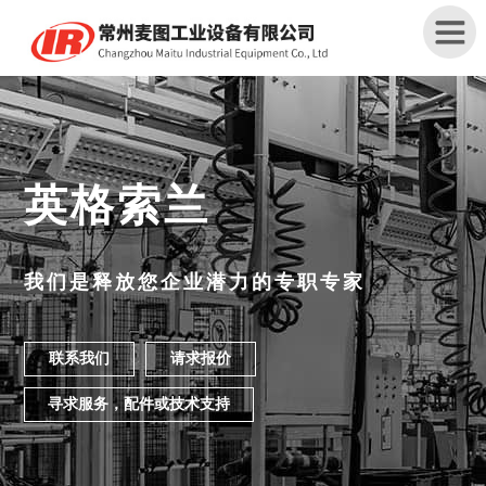
首
页
英格索兰
关
于
我
我们是释放您企业潜力的专职专家
们
产
联系我们
请求报价
品
中
寻求服务，配件或技术支持
心
解