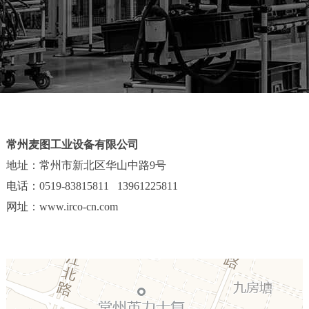
解
决
方
案
新
闻
资
常州麦图工业设备有限公司
讯
地址：常州市新北区华山中路9号
电话：0519-83815811 13961225811
在
线
网址：www.irco-cn.com
留
言
联
系