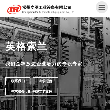
首
页
英格索兰
关
于
我
我们是释放您企业潜力的专职专家
们
联系我们
请求报价
产
品
寻求服务，配件或技术支持
中
心