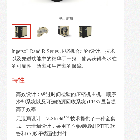
解
决
单击缩放
方
案
新
Ingersoll Rand R-Series 压缩机合理的设计、技术
闻
以及先进功能中的精华于一身，使其获得高水准
资
的可靠性、效率和生产率的保障。
讯
特性
在
线
高效设计：经过时间检验的压缩机主机、顺序
留
冷却系统以及可选能源回收系统 (ERS) 显著提
言
高了效率
TM
无泄漏设计：V-Shield
技术提供了一种全集
成、无泄漏设计，采用了不锈钢编织 PTFE 软
联
管和 O 形环端面密封件
系