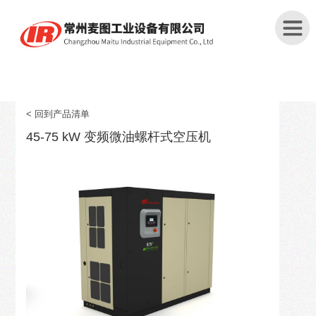
首
页
< 回到产品清单
45-75 kW 变频微油螺杆式空压机
关
于
我
们
产
品
中
心