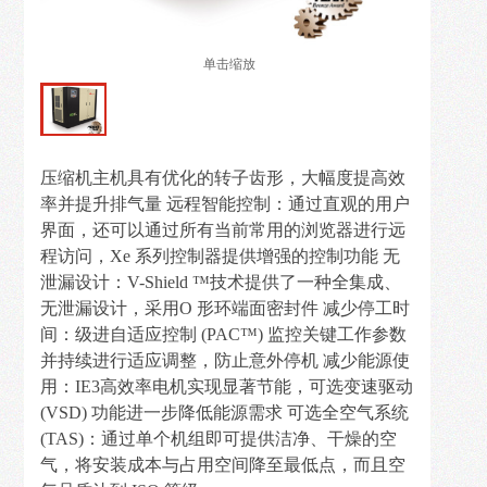
解
决
单击缩放
方
案
新
压缩机主机具有优化的转子齿形，大幅度提高效
闻
率并提升排气量 远程智能控制：通过直观的用户
资
界面，还可以通过所有当前常用的浏览器进行远
讯
程访问，Xe 系列控制器提供增强的控制功能 无
泄漏设计：V-Shield ™技术提供了一种全集成、
在
无泄漏设计，采用O 形环端面密封件 减少停工时
线
间：级进自适应控制 (PAC™) 监控关键工作参数
留
并持续进行适应调整，防止意外停机 减少能源使
言
用：IE3高效率电机实现显著节能，可选变速驱动
(VSD) 功能进一步降低能源需求 可选全空气系统
(TAS)：通过单个机组即可提供洁净、干燥的空
联
气，将安装成本与占用空间降至最低点，而且空
系