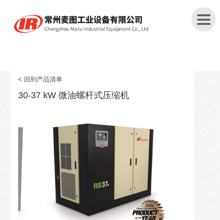
首
页
< 回到产品清单
30-37 kW 微油螺杆式压缩机
关
于
我
们
产
品
中
心