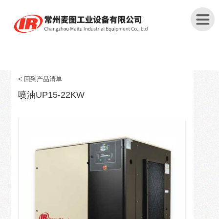
首
页
< 回到产品清单
喷油UP15-22KW
关
于
我
们
产
品
中
心