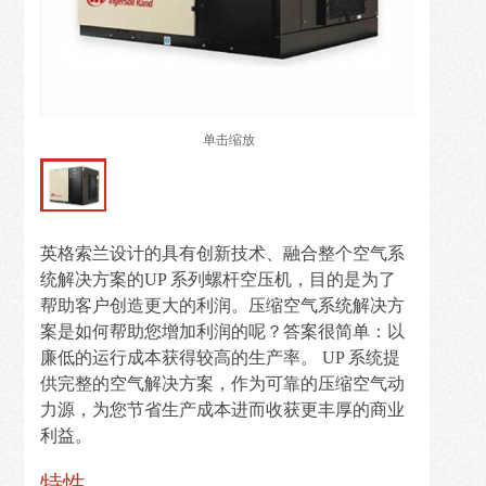
解
决
方
案
单击缩放
新
闻
资
讯
英格索兰设计的具有创新技术、融合整个空气系
统解决方案的UP 系列螺杆空压机，目的是为了
在
帮助客户创造更大的利润。压缩空气系统解决方
线
案是如何帮助您增加利润的呢？答案很简单：以
留
廉低的运行成本获得较高的生产率。 UP 系统提
言
供完整的空气解决方案，作为可靠的压缩空气动
力源，为您节省生产成本进而收获更丰厚的商业
利益。
联
系
特性