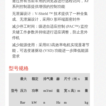
通过所有当前常用的浏览器进行远程访问，Xe
我
系列控制器提供增强的控制功能
们
无泄漏设计：V-Shield ™ 技术提供了一种全集
成、无泄漏设计，采用O 形环端面密封件
减少停工时间：级进自适应控制 (PAC™) 监控
关键工作参数并持续进行适应调整，防止意外
停机
减少能源使用：采用IE3高效率电机实现显著节
能，可选变速驱动 (VSD) 功能进一步降低能源
需求
型号规格
最大
额定
排气量
赫
尺寸（长 x
重
型号
压力
功率
m3/mi
兹
宽 x 高）m
量
Bar
kW
n
Hz
m
kg