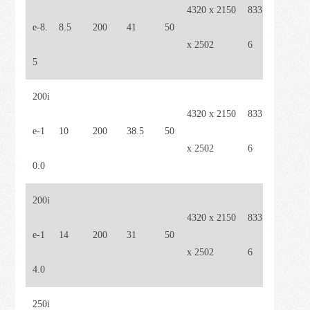
4320 x 2150
833
e-8.
8.5
200
41
50
x 2502
6
5
200i
4320 x 2150
833
e-1
10
200
38.5
50
x 2502
6
0.0
200i
4320 x 2150
833
e-1
14
200
31
50
x 2502
6
4.0
250i