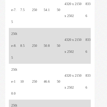
4320 x 2150
833
e-7.
7.5
250
54.1
50
x 2502
6
5
250i
4320 x 2150
833
e-8.
8.5
250
50.8
50
x 2502
6
5
250i
4320 x 2150
833
e-1
10
250
46.6
50
x 2502
6
0.0
250i