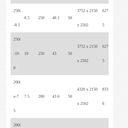
250i
3752 x 2150
627
8.5
250
48.1
50
-8.5
x 2502
5
250i
3752 x 2150
627
-10.
10
250
43
50
x 2502
5
0
200i
4320 x 2150
833
e-7.
7.5
200
43.6
50
x 2502
6
5
200i