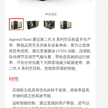
解
决
单击缩放
方
案
新
Ingersoll Rand 通过第二代 R 系列空压机提升生产
闻
率、降低运营开支并延长设备寿命，努力让您保
资
持竞争优势。通过变速驱动 (VSD) 功能，压缩机
讯
自动调节压缩空气输出量，带给您高效的运行效
率，可在任何负载下大限度地减少能源使用。第
在
二代 R 系列空压机。您致胜所需的智能。
线
留
特性
言
压缩机主机具有优化的转子齿形，将效率提高
并做到真正的高效节能
联
远程智能控制：通过直观的用户界面，还可以
系