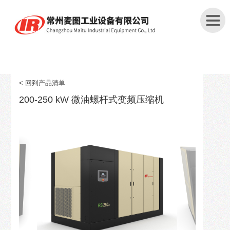
首
页
< 回到产品清单
200-250 kW 微油螺杆式变频压缩机
关
于
我
们
产
品
中
心